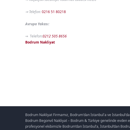
⇒ Telefon:
0216 51 80218
Avrupa Yakası:
⇒ Telefon:
0212 505 8656
Bodrum Nakliyat
Bodrum Nakliyat Firmamız, Bodrum'dan İstanbul'a ve İstanbul'da
Bodrum Begonvil Nakliyat – Bodrum & Türkiye genelinde evden eve n
profesyonel ekibimizle Bodrum’dan İstanbul’a, İstanbul’dan Bodrum