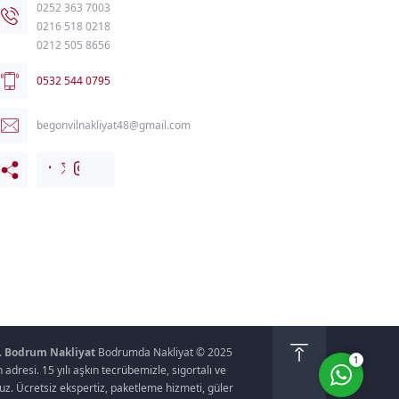
0252 363 7003
0216 518 0218
0212 505 8656
0532 544 0795
begonvilnakliyat48@gmail.com
Müşteri Temsilcisi
Cevap Yaz
.
Bodrum Nakliyat
Bodrumda Nakliyat © 2025
1
dresi. 15 yılı aşkın tecrübemizle, sigortalı ve
uz. Ücretsiz ekspertiz, paketleme hizmeti, güler