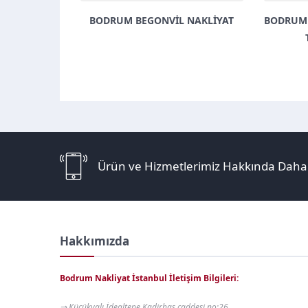
BODRUM BEGONVIL NAKLIYAT
BODRUM – İSTANBU
TAŞIMA HI
Ürün ve Hizmetlerimiz Hakkında Daha F
Hakkımızda
Bodrum Nakliyat İstanbul İletişim Bilgileri:
⇒ Küçükyalı İdealtepe Kadirhas caddesi no:26