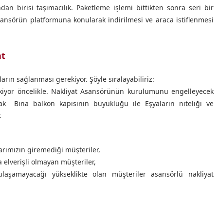
dan birisi taşımacılık. Paketleme işlemi bittikten sonra seri bir
ansörün platformuna konularak indirilmesi ve araca istiflenmesi
at
ların sağlanması gerekiyor. Şöyle sıralayabiliriz:
ekiyor öncelikle. Nakliyat Asansörünün kurulumunu engelleyecek
ak Bina balkon kapısının büyüklüğü ile Eşyaların niteliği ve
.
rımızın giremediği müşteriler,
elverişli olmayan müşteriler,
laşamayacağı yükseklikte olan müşteriler asansörlü nakliyat