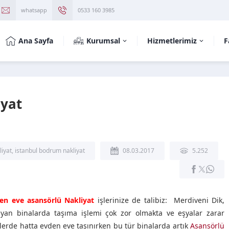
whatsapp
0533 160 3985
Ana Sayfa
Kurumsal
Hizmetlerimiz
F
yat
iyat
,
istanbul bodrum nakliyat
08.03.2017
5.252
n eve asansörlü Nakliyat
işlerinize de talibiz: Merdiveni Dik,
yan binalarda taşıma işlemi çok zor olmakta ve eşyalar zarar
lerde hatta evden eve taşınırken bu tür binalarda artık
Asansörlü