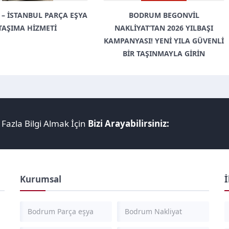
L PARÇA EŞYA
BODRUM BEGONVIL
BODR
ZMETI
NAKLIYAT’TAN 2026 YILBAŞI
KAMPANYASI! YENI YILA GÜVENLI
BIR TAŞINMAYLA GIRIN
azla Bilgi Almak İçin
Bizi Arayabilirsiniz:
Kurumsal
İ
Bodrum Parça eşya
Bodrum Nakliyat