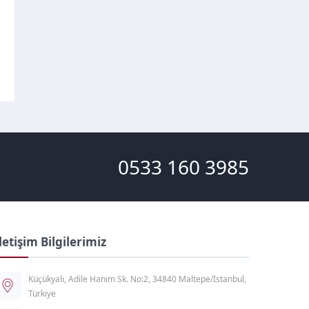
UM NAKLIYAT KURBAN
BODRUM NAKLIYE FIYATLARI
BAYRAMI TATILI
0533 160 3985
letişim Bilgilerimiz
Küçükyalı, Adile Hanım Sk. No:2, 34840 Maltepe/İstanbul,
Türkiye