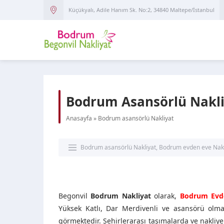
Küçükyalı, Adile Hanım Sk. No:2, 34840 Maltepe/İstanbul
Bodrum Asansörlü Nakli
Anasayfa
»
Bodrum asansörlü Nakliyat
Bodrum asansörlü Nakliyat
,
Bodrum evden eve Nakl
Begonvil
Bodrum Nakliyat
olarak,
Bodrum Evde
Yüksek Katlı, Dar Merdivenli ve asansörü olma
görmektedir. Şehirlerarası taşımalarda ve nakliye