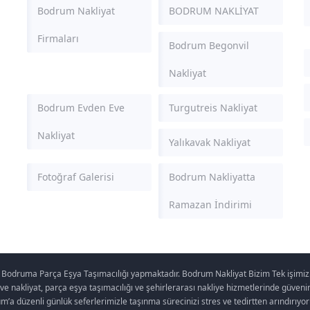
Bodrum Nakliyat
BODRUM NAKLİYAT
Firmaları
Bodrum Begonvil
Nakliyat
Bodrum Evden Eve
Turgutreis Nakliyat
Nakliyat
Yalıkavak Nakliyat
Fotoğraf Galerisi
Bodrum Nakliyatta
Ramazan İndirimi
 Bodruma Parça Eşya Taşımacılığı yapmaktadır. Bodrum Nakliyat Bizim Tek işimiz
akliyat, parça eşya taşımacılığı ve şehirlerarası nakliye hizmetlerinde güvenin a
’a düzenli günlük seferlerimizle taşınma sürecinizi stres ve tedirtten arındırıyor