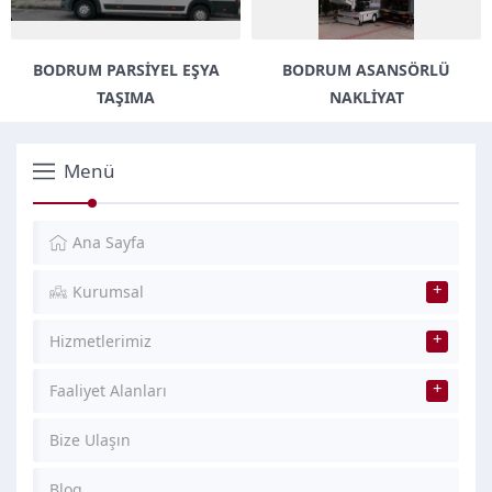
BODRUM PARSIYEL EŞYA
BODRUM ASANSÖRLÜ
TAŞIMA
NAKLIYAT
Menü
Ana Sayfa
Kurumsal
Hizmetlerimiz
Faaliyet Alanları
Bize Ulaşın
Blog