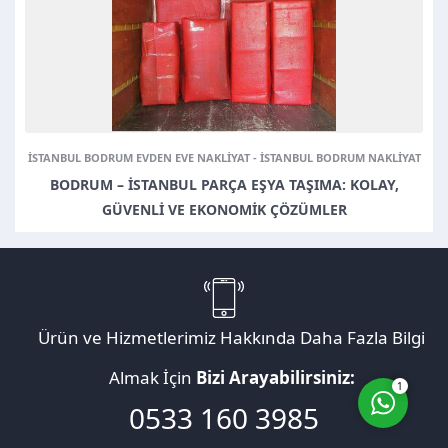
Müşteri Temsilcisi
ISTANBUL BODRUM EVDEN EVE NAKLIYAT
-
ISTANBUL BODRUM NAKLIYAT
BODRUM – İSTANBUL PARÇA EŞYA TAŞIMA: KOLAY,
GÜVENLI VE EKONOMIK ÇÖZÜMLER
Cevap Yaz
Ürün ve Hizmetlerimiz Hakkında Daha Fazla Bilgi
Almak İçin
Bizi Arayabilirsiniz:
1
0533 160 3985