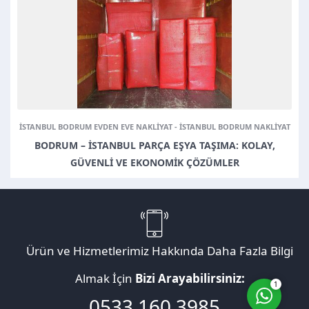
Müşteri Temsilcisi
ISTANBUL BODRUM EVDEN EVE NAKLIYAT
-
ISTANBUL BODRUM NAKLIYAT
BODRUM – İSTANBUL PARÇA EŞYA TAŞIMA: KOLAY,
GÜVENLI VE EKONOMIK ÇÖZÜMLER
Cevap Yaz
Ürün ve Hizmetlerimiz Hakkında Daha Fazla Bilgi
Almak İçin
Bizi Arayabilirsiniz:
1
0533 160 3985