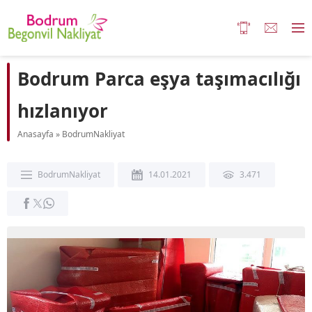
Bodrum Parca eşya taşımacılığı
hızlanıyor
Anasayfa
»
BodrumNakliyat
BodrumNakliyat
14.01.2021
3.471