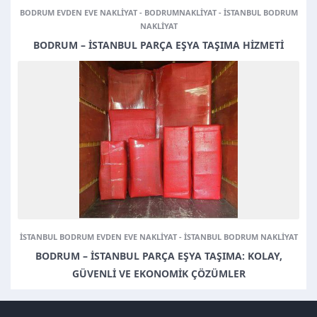
BODRUM EVDEN EVE NAKLIYAT
-
BODRUMNAKLIYAT
-
ISTANBUL BODRUM
NAKLIYAT
BODRUM – İSTANBUL PARÇA EŞYA TAŞIMA HIZMETI
Müşteri Temsilcisi
ISTANBUL BODRUM EVDEN EVE NAKLIYAT
-
ISTANBUL BODRUM NAKLIYAT
BODRUM – İSTANBUL PARÇA EŞYA TAŞIMA: KOLAY,
GÜVENLI VE EKONOMIK ÇÖZÜMLER