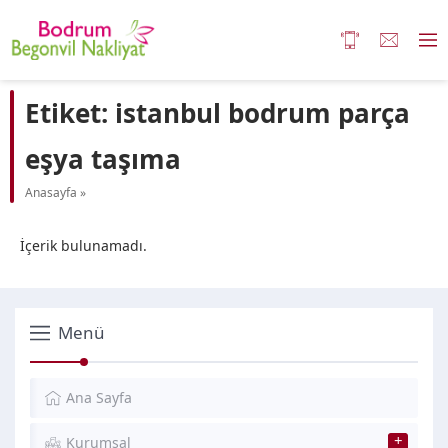
Etiket:
istanbul bodrum parça
eşya taşıma
Anasayfa
»
İçerik bulunamadı.
Menü
Ana Sayfa
Kurumsal